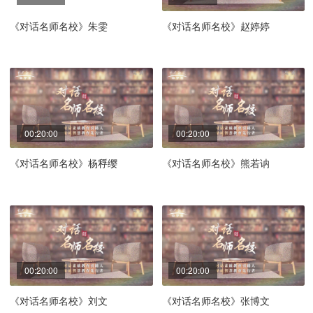
《对话名师名校》朱雯
《对话名师名校》赵婷婷
00:20:00
00:20:00
《对话名师名校》杨稃缨
《对话名师名校》熊若讷
00:20:00
00:20:00
《对话名师名校》刘文
《对话名师名校》张博文