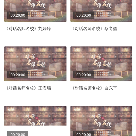
00:20:00
00:20:00
《对话名师名校》刘婷婷
《对话名师名校》蔡尚儒
00:20:00
00:20:00
《对话名师名校》王海瑞
《对话名师名校》白东平
00:20:00
00:20:00