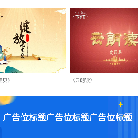
宝贝》
《云朗读》