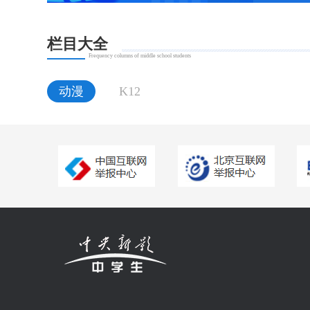
栏目大全
Frequency columns of middle school students
动漫
K12