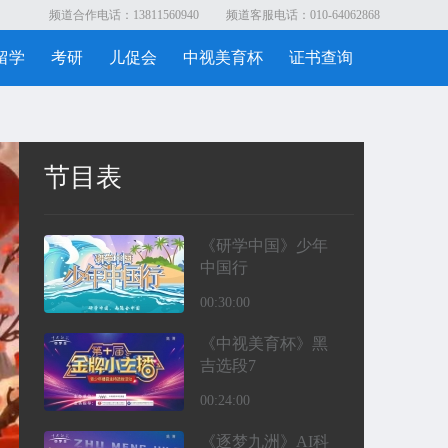
频道合作电话：13811560940
频道客服电话：010-64062868
留学
考研
儿促会
中视美育杯
证书查询
节目表
《研学中国》少年
中国行
00:30:00
《中视美育杯》黑
吉选段7
00:24:00
《逐梦九洲》AI科