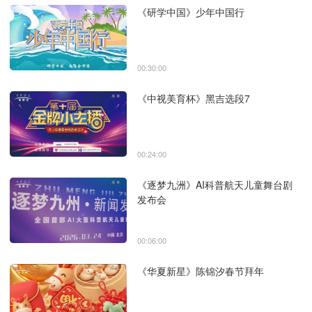
《研学中国》少年中国行
00:30:00
《中视美育杯》黑吉选段7
00:24:00
《逐梦九洲》AI科普航天儿童舞台剧
发布会
00:06:00
《华夏新星》陈锦汐春节拜年