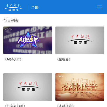
全部
节目列表
《AI好少年》
《星视界》
《艺启向前冲》
《杏林传音》