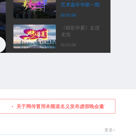
艺术嘉年华第一期
00:05:00
《精彩华夏》走进
龙池
00:03:00
《精彩华夏》走进
夏津 见证潍坊市德
州商会二周年庆
00:06:00
《精彩华夏》走进
山东莘县蔬菜种植
基地
00:03:00
关于网传冒用本频道名义发布虚假晚会邀请函的法律严正
《精彩华夏》中医
张磊第一期
更多+
00:04:00