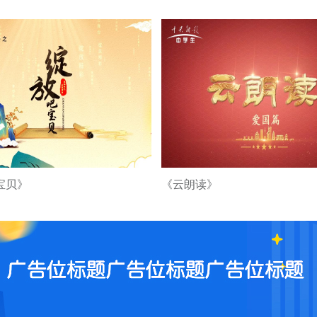
宝贝》
《云朗读》