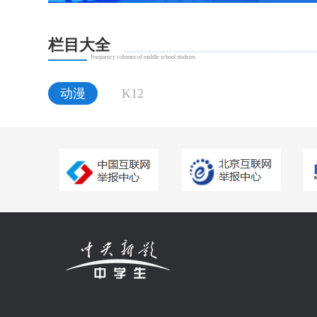
栏目大全
Frequency columns of middle school students
动漫
K12