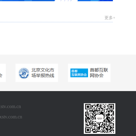
更多+
.com.cn
v.com.cn