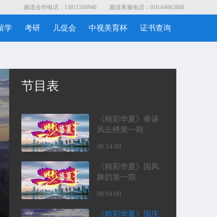
频道合作电话：13811560940
频道客服电话：010-64062868
留学
考研
儿促会
中视美育杯
证书查询
节目表
《精彩华夏》睿谈
风云榜第一期
00:14:00
《精彩华夏》国风
舞韵第一期
00:04:00
《精彩华夏》国庆