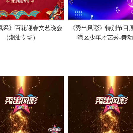
风采》百花迎春文艺晚会
《秀出风彩》特别节目
（潮汕专场）
湾区少年才艺秀-舞