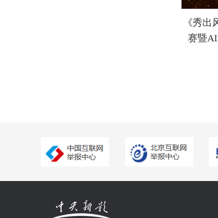
《秀出
赛暨A