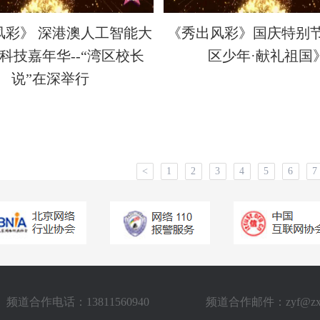
风彩》 深港澳人工智能大
《秀出风彩》国庆特别
I科技嘉年华--“湾区校长
区少年·献礼祖国
说”在深举行
<
1
2
3
4
5
6
7
频道合作电话：13811560940
频道合作邮件：zyf@zxstv