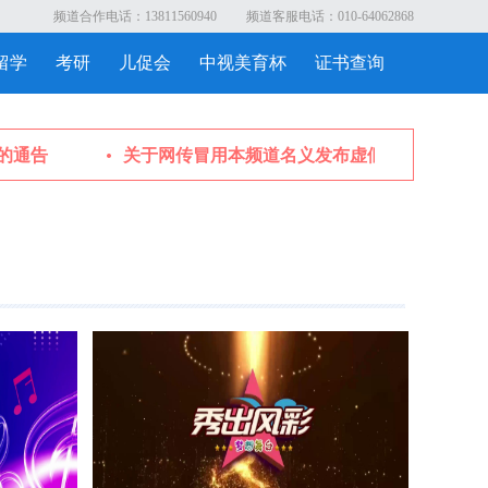
频道合作电话：13811560940
频道客服电话：010-64062868
留学
考研
儿促会
中视美育杯
证书查询
的通告
关于网传冒用本频道名义发布虚假晚会邀请函的