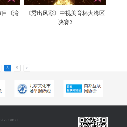
节目《湾
《秀出风彩》中视美育杯大湾区
》
决赛2
8
9
>
.com.cn