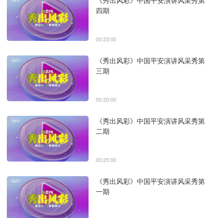
《秀出风彩》中国平安演讲风采秀第
四期
00:23:00
《秀出风彩》中国平安演讲风采秀第
三期
00:20:00
《秀出风彩》中国平安演讲风采秀第
二期
00:25:00
《秀出风彩》中国平安演讲风采秀第
一期