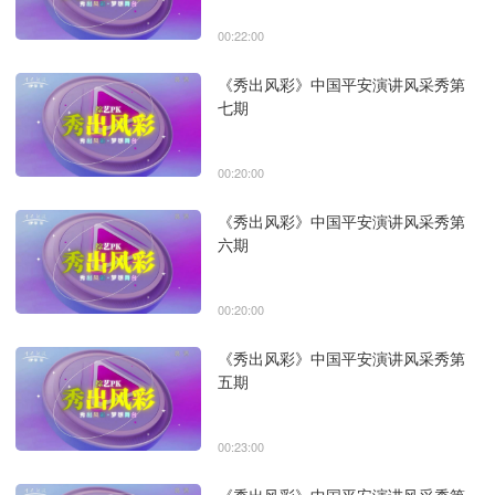
00:22:00
《秀出风彩》中国平安演讲风采秀第
七期
00:20:00
《秀出风彩》中国平安演讲风采秀第
六期
00:20:00
《秀出风彩》中国平安演讲风采秀第
五期
00:23:00