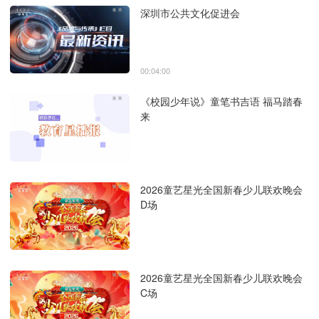
深圳市公共文化促进会
00:04:00
《校园少年说》童笔书吉语 福马踏春
来
2026童艺星光全国新春少儿联欢晚会
D场
2026童艺星光全国新春少儿联欢晚会
C场