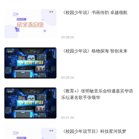
《校园少年说》书画传韵 卓越领航
00:08:00
《校园少年说》格物探海 智创未来
00:05:00
《教育+》张明敏音乐会特邀嘉宾华语
乐坛著名歌手张颂华
00:01:00
《校园少年说节目》科技星河筑梦