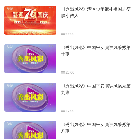
《秀出风彩》湾区少年献礼祖国之变
脸小传人
00:11:00
《秀出风彩》中国平安演讲风采秀第
十期
00:23:00
《秀出风彩》中国平安演讲风采秀第
九期
00:17:00
《秀出风彩》中国平安演讲风采秀第
八期