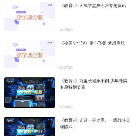
《教育+》天成学堂夏令营专题资讯
00:05:00
《校园少年说》童心飞扬 梦想启航
00:07:00
《教育+》万里长城永不倒·少年脊梁
专题特别节目
01:00:00
《教育+》走进一等功臣、一级战斗英
雄陈武