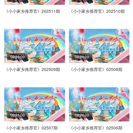
《小小家乡推荐官》202511期
《小小家乡推荐官》202510期
00:23:00
00:20:00
《小小家乡推荐官》202509期
《小小家乡推荐官》02508期
00:21:00
00:20:00
《小小家乡推荐官》02507期
《小小家乡推荐官》02506期