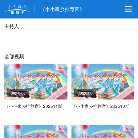
《小小家乡推荐官》
主持人
全部视频
00:10:00
00:26:00
《小小家乡推荐官》202511期
《小小家乡推荐官》202510期