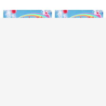
00:20:00
00:21:00
《小小家乡推荐官》02505期
《小小家乡推荐官》202504期
00:02:00
00:16:00
《小小家乡推荐官》202503期
《小小家乡推荐官》2025第二期