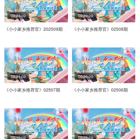
00:23:00
00:20:00
《小小家乡推荐官》202509期
《小小家乡推荐官》02508期
00:21:00
00:20:00
《小小家乡推荐官》02507期
《小小家乡推荐官》02506期
00:10:00
00:26:00