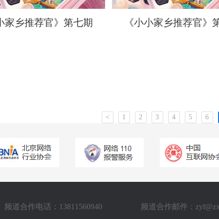
小家乡推荐官》第七期
《小小家乡推荐官》
<
1
2
3
4
5
6
频道合作电话：13811560940
频道合作邮件：zyf@zxstv