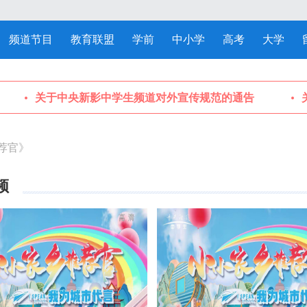
频道节目
教育联盟
学前
中小学
高考
大学
关于中央新影中学生频道对外宣传规范的通告
关
荐官》
频