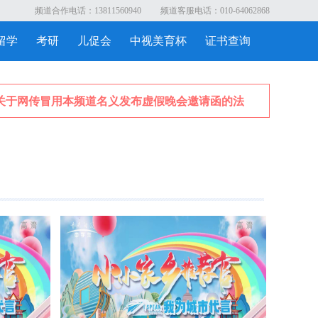
频道合作电话：13811560940
频道客服电话：010-64062868
留学
考研
儿促会
中视美育杯
证书查询
于网传冒用本频道名义发布虚假晚会邀请函的法律严正声明