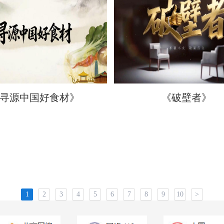
寻源中国好食材》
《破壁者》
1
2
3
4
5
6
7
8
9
10
>