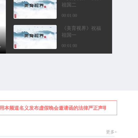
祖国二
00:01:00
《美育视界》祝福
祖国一
00:01:00
《美育视界》搜星
中国优秀青少年节
目展播四
00:18:00
美育视界——搜星
中国2026年春节联
欢晚会
00:37:00
用本频道名义发布虚假晚会邀请函的法律严正声明
关于
《美育视界》搜星
中国优秀青少年节
目展播三
更多+