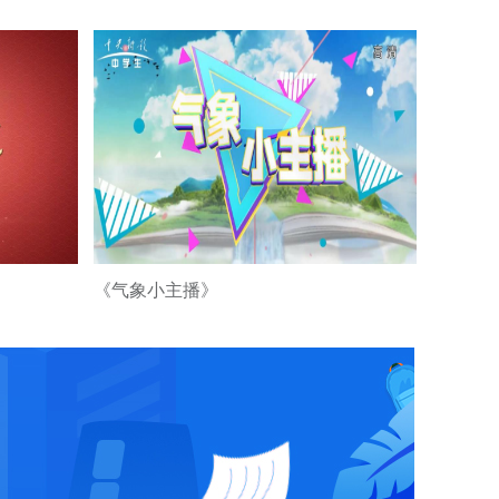
《美育视界》搜星
中国优秀青少年节
目展播二
《美育视界》搜星
中国优秀青少年节
目展播一
《搜星中国》春节
联欢晚会福建篇
《气象小主播》
《美育视界》祝福
祖国二
《美育视界》祝福