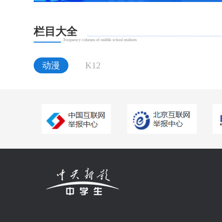
栏目大全
Frequency columns of middle school students
动漫
K12