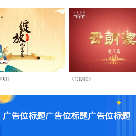
宝贝》
《云朗读》