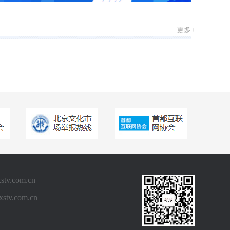
祖国一
更多+
《美育视界》迎新
春·送祝福名家送
祝福
《美育视界》舞彩
童年湖北少儿春晚
《美育视界》马年
春晚
.com.cn
《美育世界》祝福
v.com.cn
祖国二
00:01:00