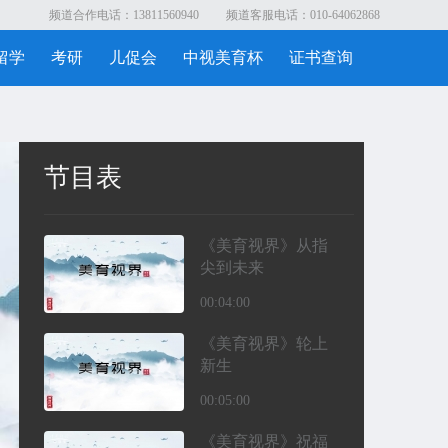
频道合作电话：13811560940
频道客服电话：010-64062868
留学
考研
儿促会
中视美育杯
证书查询
节目表
《美育视界》从指
尖到未来
00:04:00
《美育视界》轮上
新生
00:05:00
《美育视界》祝福