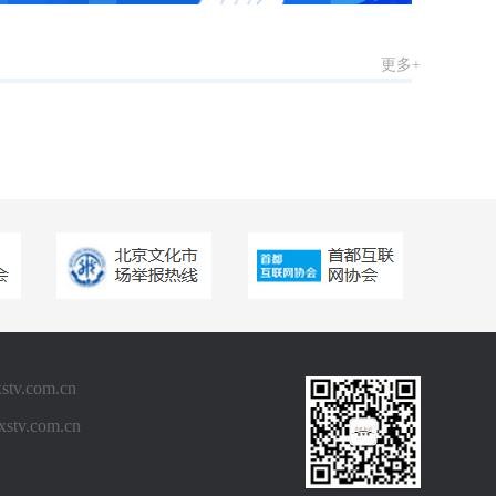
祖国一
更多+
《美育视界》迎新
春·送祝福名家送
祝福
《美育视界》舞彩
童年湖北少儿春晚
《美育视界》马年
春晚
.com.cn
《美育世界》祝福
v.com.cn
祖国二
00:01:00