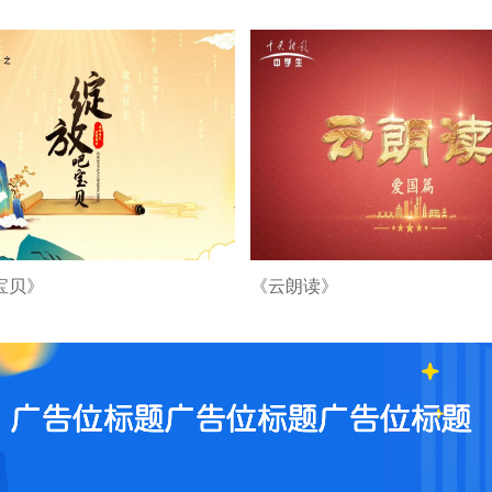
宝贝》
《云朗读》