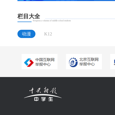
栏目大全
Frequency columns of middle school students
动漫
K12