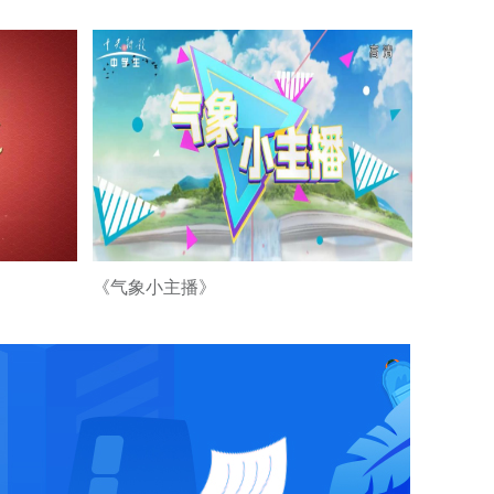
《美育视界》搜星
中国优秀青少年节
目展播二
《美育视界》搜星
中国优秀青少年节
目展播一
《搜星中国》春节
联欢晚会福建篇
《气象小主播》
《美育视界》祝福
祖国二
《美育视界》祝福