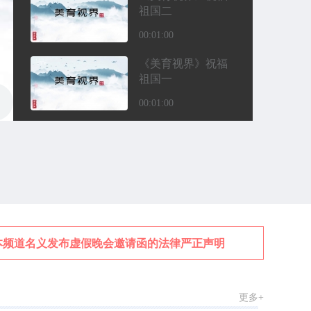
祖国二
00:01:00
《美育视界》祝福
祖国一
00:01:00
《美育视界》搜星
中国优秀青少年节
目展播四
00:18:00
美育视界——搜星
中国2026年春节联
欢晚会
00:37:00
频道名义发布虚假晚会邀请函的法律严正声明
关于第十
《美育视界》搜星
中国优秀青少年节
目展播三
更多+