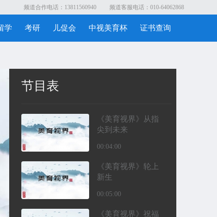
频道合作电话：13811560940
频道客服电话：010-64062868
留学
考研
儿促会
中视美育杯
证书查询
节目表
《美育视界》从指
尖到未来
00:04:00
《美育视界》轮上
新生
00:05:00
《美育视界》祝福